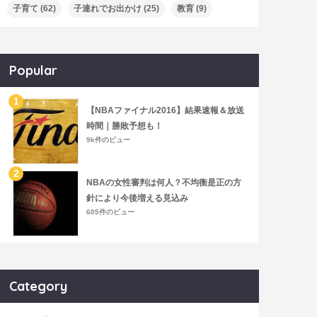
子育て
(62)
子連れでお出かけ
(25)
教育
(9)
Popular
【NBAファイナル2016】結果速報＆放送
時間｜勝敗予想も！
9k件のビュー
NBAの女性審判は何人？不均衡是正の方
針により今後増える見込み
605件のビュー
Category