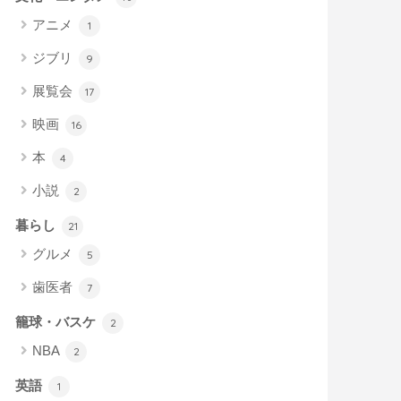
アニメ
1
ジブリ
9
展覧会
17
映画
16
本
4
小説
2
暮らし
21
グルメ
5
歯医者
7
籠球・バスケ
2
NBA
2
英語
1