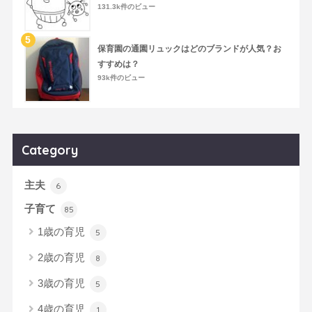
131.3k件のビュー
保育園の通園リュックはどのブランドが人気？お
すすめは？
93k件のビュー
Category
主夫
6
子育て
85
1歳の育児
5
2歳の育児
8
3歳の育児
5
4歳の育児
1