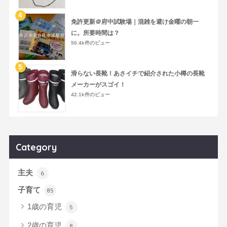
免許更新＠府中試験場｜混雑を避け金曜の朝一
に。所要時間は？
50.4k件のビュー
滑らない長靴！あさイチで紹介された小樽の長靴
メーカーがスゴイ！
42.1k件のビュー
Category
主夫
6
子育て
85
1歳の育児
5
2歳の育児
8