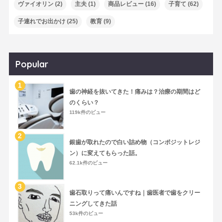
ヴァイオリン
(2)
主夫
(1)
商品レビュー
(16)
子育て
(62)
子連れでお出かけ
(25)
教育
(9)
Popular
歯の神経を抜いてきた！痛みは？治療の期間はど
のくらい？
119k件のビュー
銀歯が取れたので白い詰め物（コンポジットレジ
ン）に変えてもらった話。
62.1k件のビュー
歯石取りって痛いんですね｜歯医者で歯をクリー
ニングしてきた話
53k件のビュー