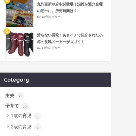
免許更新＠府中試験場｜混雑を避け金曜
の朝一に。所要時間は？
50.4k件のビュー
滑らない長靴！あさイチで紹介された小
樽の長靴メーカーがスゴイ！
42.1k件のビュー
Category
主夫
6
子育て
85
1歳の育児
5
2歳の育児
8