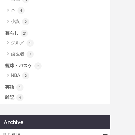
本
4
小説
2
暮らし
21
グルメ
5
歯医者
7
籠球・バスケ
2
NBA
2
英語
1
雑記
4
Archive