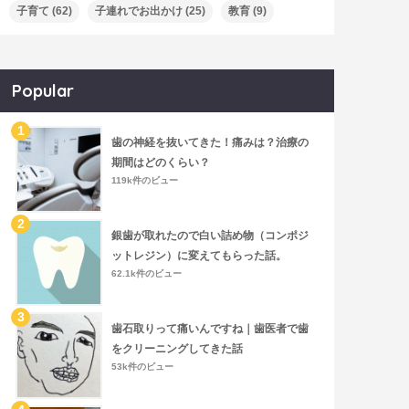
子育て
(62)
子連れでお出かけ
(25)
教育
(9)
Popular
歯の神経を抜いてきた！痛みは？治療の
期間はどのくらい？
119k件のビュー
銀歯が取れたので白い詰め物（コンポジ
ットレジン）に変えてもらった話。
62.1k件のビュー
歯石取りって痛いんですね｜歯医者で歯
をクリーニングしてきた話
53k件のビュー