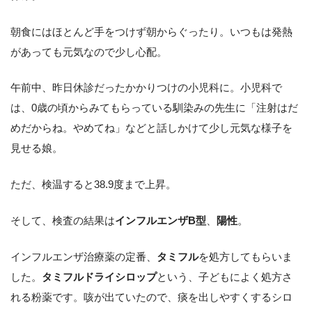
朝食にはほとんど手をつけず朝からぐったり。いつもは発熱
があっても元気なので少し心配。
午前中、昨日休診だったかかりつけの小児科に。小児科で
は、0歳の頃からみてもらっている馴染みの先生に「注射はだ
めだからね。やめてね」などと話しかけて少し元気な様子を
見せる娘。
ただ、検温すると38.9度まで上昇。
そして、検査の結果は
インフルエンザB型
、
陽性
。
インフルエンザ治療薬の定番、
タミフル
を処方してもらいま
した。
タミフルドライシロップ
という、子どもによく処方さ
れる粉薬です。咳が出ていたので、痰を出しやすくするシロ