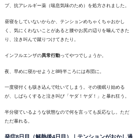
プ、抗アレルギー薬（喘息気味のため）を処方されました。
昼寝をしていないからか、テンションめちゃくちゃおかし
く、気にくわないことがあると腰やお尻の辺りを噛んできた
り、泣き叫んで蹴りつけてきたり。
インフルエンザの
異常行動
ってやつでしょうか。
夜、早めに寝かせようと8時半ころには布団に。
一度寝付くも咳き込んで吐いてしまう。その後眠り始める
が、しばらくすると泣き叫び「ヤダ！ヤダ！」と暴れ狂う。
半分寝ているような状態なので何を言っても反応なし。ただ
ただ暴れる。
発症8日目（解熱後4日目）｜テンションがおかし過