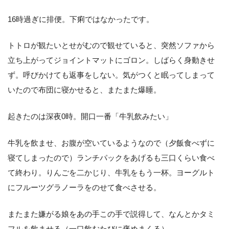
16時過ぎに排便。下痢ではなかったです。
トトロが観たいとせがむので観せていると、突然ソファから
立ち上がってジョイントマットにゴロン。しばらく身動きせ
ず。呼びかけても返事をしない。気がつくと眠ってしまって
いたので布団に寝かせると、またまた爆睡。
起きたのは深夜0時。開口一番「牛乳飲みたい」
牛乳を飲ませ、お腹が空いているようなので（夕飯食べずに
寝てしまったので）ランチパックをあげるも三口くらい食べ
て終わり。りんごを二かじり、牛乳をもう一杯。ヨーグルト
にフルーツグラノーラをのせて食べさせる。
またまた嫌がる娘をあの手この手で説得して、なんとかタミ
フルを飲ませる（一口飲むたびに褒めまくる）。