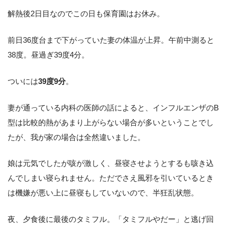
解熱後2日目なのでこの日も保育園はお休み。
前日36度台まで下がっていた妻の体温が上昇。午前中測ると
38度。昼過ぎ39度4分。
ついには
39度9分
。
妻が通っている内科の医師の話によると、インフルエンザのB
型は比較的熱があまり上がらない場合が多いということでし
たが、我が家の場合は全然違いました。
娘は元気でしたが咳が激しく、昼寝させようとするも咳き込
んでしまい寝られません。ただでさえ風邪を引いているとき
は機嫌が悪い上に昼寝もしていないので、半狂乱状態。
夜、夕食後に最後のタミフル。「タミフルやだー」と逃げ回