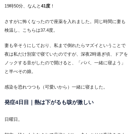
19時50分、なんと
41度
！
さすがに怖くなったので座薬を入れました。同じ時間に妻も
検温し、こちらは37.4度。
妻も辛そうにしており、私まで倒れたらマズイということで
夜は私だけ別室で寝ていたのですが、深夜2時過ぎ頃、ドアを
ノックする音がしたので開けると、「パパ、一緒に寝よう」
と半べその娘。
感染を恐れつつも（可愛いから）一緒に寝ました。
発症4日目｜熱は下がるも咳が激しい
日曜日。