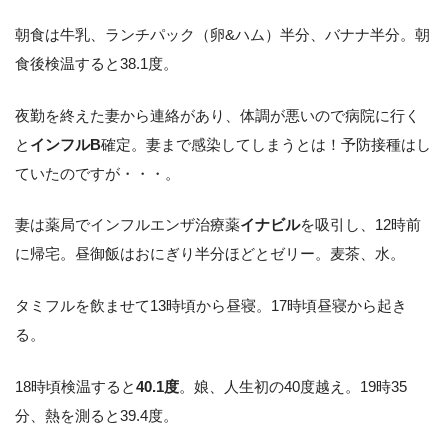
朝食は牛乳、ランチパック（卵&ハム）半分、バナナ半分。朝
食後検温すると38.1度。
夜勤を終えた妻から連絡があり、体調が悪いので病院に行く
と
インフルB
確定。妻まで感染してしまうとは！予防接種はし
ていたのですが・・・。
妻は薬局でインフルエンザ治療薬
イナビル
を吸引し、12時前
に帰宅。昼御飯はおにぎり半分ほどとゼリー。麦茶、水。
タミフルを飲ませて13時頃から昼寝。17時頃昼寝から起き
る。
18時頃検温すると
40.1度
。娘、人生初の40度越え。19時35
分、熱を測ると39.4度。