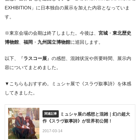
EXHIBITION」に日本独自の展示を加えた内容となっていま
す。
※東京会場の会期は終了しました。今後は、
宮城
・
東北歴史
博物館
、
福岡
・
九州国立博物館
に巡回します。
以下、『
ラスコー展
』の感想、混雑状況や所要時間、展示内
容についてまとめました。
▼こちらもおすすめ。ミュシャ展で《スラヴ叙事詩》を体感
してきました。
ミュシャ展の感想と混雑｜幻の超大
作《スラヴ叙事詩》が世界初公開！
2017-03-14