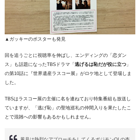
▲ガッキーのポスターも発見
回を追うごとに視聴率を伸ばし、エンディングの「恋ダン
ス」も話題になったTBSドラマ「
逃げるは恥だが役に立つ
」
の第10話に『世界遺産ラスコー展』がロケ地として登場しま
した。
TBSはラスコー展の主催に名を連ねており特集番組も放送し
ていますが、「逃げ恥」の聖地巡礼の仲間入りを果たしたこ
とで混雑への影響もあるかもしれません。
風見は熱烈なアプローチをしてくるポジモンOLの杏