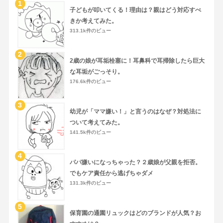
子どもが叩いてくる！理由は？親はどう対応すべ
きか考えてみた。
313.1k件のビュー
2歳の娘が耳垢栓塞に！耳鼻科で耳掃除したら巨大
な耳垢がごっそり。
176.6k件のビュー
幼児が「ママ嫌い！」と言うのはなぜ？対処法に
ついて考えてみた。
141.5k件のビュー
パパ嫌いになっちゃった？２歳娘が父親を拒否。
でもケア責任から逃げちゃダメ
131.3k件のビュー
保育園の通園リュックはどのブランドが人気？お