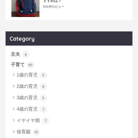
すすめは？
93k件のビュー
Category
主夫
6
子育て
85
1歳の育児
5
2歳の育児
8
3歳の育児
5
4歳の育児
1
イヤイヤ期
7
保育園
14