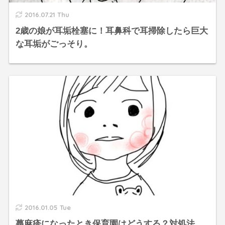
2016.07.21 Thu
2歳の娘が耳垢栓塞に！耳鼻科で耳掃除したら巨大
な耳垢がごっそり。
2016.01.05 Tue
蕁麻疹になったとき保育園はどうする？対処法