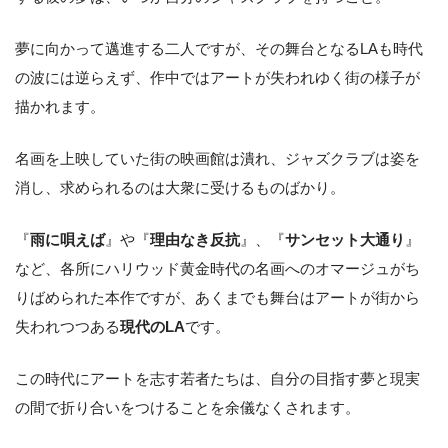
夢に向かって邁進する二人ですが、その舞台となるLAも時代
の波には逆らえず、作中ではアートが失われゆく街の様子が
描かれます。
名画を上映していた街の映画館は潰れ、ジャズクラブは姿を
消し、求められるのは大衆に受けるものばかり。
『
雨に唄えば
』や『
理由なき反抗
』、『
サンセット大通り
』
など、各所にハリウッド黄金時代の名画へのオマージュがち
りばめられた本作ですが、あくまでも舞台はアートが街から
失われつつある
現代のLA
です。
この時代にアートを志す若者たちは、自分の目指す夢と現実
の間で折り合いをつけることを余儀なくされます。