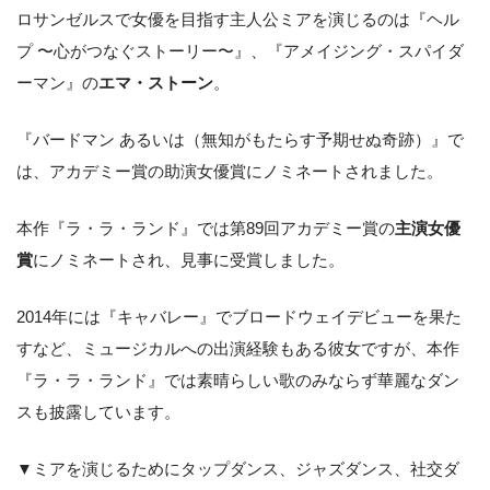
ロサンゼルスで女優を目指す主人公ミアを演じるのは『ヘル
プ 〜心がつなぐストーリー〜』、『アメイジング・スパイダ
ーマン』の
エマ・ストーン
。
『バードマン あるいは（無知がもたらす予期せぬ奇跡）』で
は、アカデミー賞の助演女優賞にノミネートされました。
本作『ラ・ラ・ランド』では第89回アカデミー賞の
主演女優
賞
にノミネートされ、見事に受賞しました。
2014年には『キャバレー』でブロードウェイデビューを果た
すなど、ミュージカルへの出演経験もある彼女ですが、本作
『ラ・ラ・ランド』では素晴らしい歌のみならず華麗なダン
スも披露しています。
▼ミアを演じるためにタップダンス、ジャズダンス、社交ダ