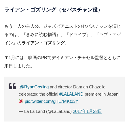
ライアン・ゴズリング（セバスチャン役）
もう一人の主人公、ジャズピアニストのセバスチャンを演じ
るのは、『きみに読む物語』、『ドライブ』、『ラブ・アゲ
イン』の
ライアン・ゴズリング
。
▼1月には、映画のPRでデイミアン・チャゼル監督とともに
来日しました。
.
@RyanGosling
and director Damien Chazelle
celebrated the official
#LALALAND
premiere in Japan!
pic.twitter.com/gHL7MKt93Y
— La La Land (@LaLaLand)
2017年1月28日