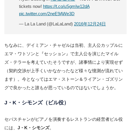
tickets now!
https://t.co/uSgmIw12dA
pic.twitter.com/2neE9AWe3D
— La La Land (@LaLaLand)
2016年12月24日
ちなみに、デイミアン・チャゼルは当初、主人公カップルに
エマ・ワトソンと『セッション』で主人公を演じたマイル
ズ・テラーを考えていたそうですが、諸事情により実現せず
（契約交渉が上手くいかなかったなど様々な憶測が流れてい
ます）。今となってはエマ・ストーン＆ライアン・ゴズリン
グで良かったと誰もが思っているのではないでしょうか。
J・K・シモンズ（ビル役）
セバスチャンがピアノを演奏するレストランの経営者ビル役
には、
J・K・シモンズ
。