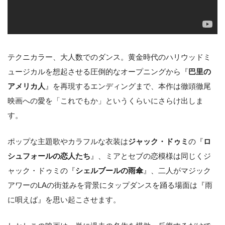
テクニカラー、大人数でのダンス。黄金時代のハリウッドミ
ュージカルを想起させる圧倒的なオープニングから『
巴里の
アメリカ人
』を再現するエンディングまで、本作は徹頭徹尾
映画への愛を「これでもか」というくらいにさらけ出しま
す。
ポップな主題歌やカラフルな衣装は
ジャック・ドゥミ
の『
ロ
シュフォールの恋人たち
』、ミアとセブの恋模様は同じくジ
ャック・ドゥミの『
シェルブールの雨傘
』、二人がマジック
アワーのLAの街並みを背景にタップダンスを踊る場面は『雨
に唄えば』を思い起こさせます。