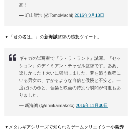
高！
— 町山智浩 (@TomoMachi)
2016年9月13日
▼『君の名は。』の
新海誠
監督の感想ツイート。
ギャガの試写室で『ラ・ラ・ランド』試写。『セッ
ション』のデイミアン・チャゼル監督です。ああ、
楽しかった！大いに堪能しました。夢を追う過程に
いる男女の、すがるような自信と傲慢と不安と。一
度だけの恋と。音楽と映画の特別な瞬間が何度もあ
りました。
— 新海誠 (@shinkaimakoto)
2016年11月30日
▼メタルギアシリーズで知られるゲームクリエイター
小島秀