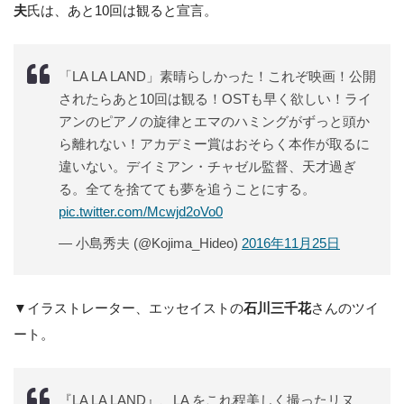
夫
氏は、あと10回は観ると宣言。
「LA LA LAND」素晴らしかった！これぞ映画！公開
されたらあと10回は観る！OSTも早く欲しい！ライ
アンのピアノの旋律とエマのハミングがずっと頭か
ら離れない！アカデミー賞はおそらく本作が取るに
違いない。デイミアン・チャゼル監督、天才過ぎ
る。全てを捨てても夢を追うことにする。
pic.twitter.com/Mcwjd2oVo0
— 小島秀夫 (@Kojima_Hideo)
2016年11月25日
▼イラストレーター、エッセイストの
石川三千花
さんのツイ
ート。
『LA LA LAND』、LA をこれ程美しく撮ったリヌ