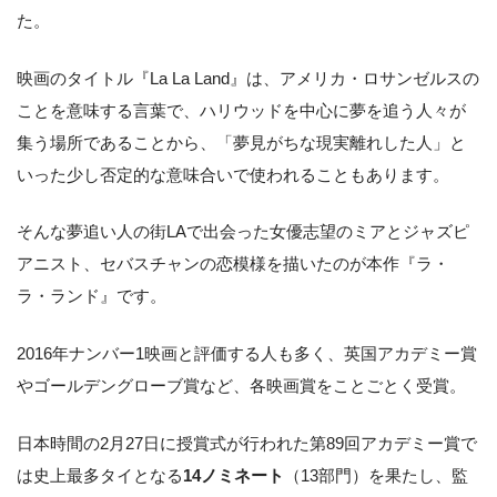
た。
映画のタイトル『La La Land』は、アメリカ・ロサンゼルスの
ことを意味する言葉で、ハリウッドを中心に夢を追う人々が
集う場所であることから、「夢見がちな現実離れした人」と
いった少し否定的な意味合いで使われることもあります。
そんな夢追い人の街LAで出会った女優志望のミアとジャズピ
アニスト、セバスチャンの恋模様を描いたのが本作『ラ・
ラ・ランド』です。
2016年ナンバー1映画と評価する人も多く、英国アカデミー賞
やゴールデングローブ賞など、各映画賞をことごとく受賞。
日本時間の2月27日に授賞式が行われた第89回アカデミー賞で
は史上最多タイとなる
14ノミネート
（13部門）を果たし、監