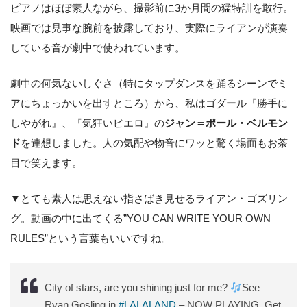
ピアノはほぼ素人ながら、撮影前に3か月間の猛特訓を敢行。
映画では見事な腕前を披露しており、実際にライアンが演奏
している音が劇中で使われています。
劇中の何気ないしぐさ（特にタップダンスを踊るシーンでミ
アにちょっかいを出すところ）から、私はゴダール『勝手に
しやがれ』、『気狂いピエロ』の
ジャン＝ポール・ベルモン
ド
を連想しました。人の気配や物音にワッと驚く場面もお茶
目で笑えます。
▼とても素人は思えない指さばき見せるライアン・ゴズリン
グ。動画の中に出てくる”YOU CAN WRITE YOUR OWN
RULES”という言葉もいいですね。
City of stars, are you shining just for me?
See
Ryan Gosling in
#LALALAND
– NOW PLAYING. Get