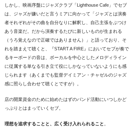
しかし、映画序盤にジャズクラブ「Lighthouse Cafe」でセブ
は、ジャズが嫌いだと言うミアに向かって「ジャズとは演奏
者それぞれがその曲を自分なりに解釈し、自己主張をぶつけ
あう音楽だ。だから演奏するたびに新しいものが生まれる
（うろ覚えなので正確ではありません）」と語っており、そ
れを踏まえて聴くと、『START A FIRE』においてセブが奏で
るキーボードの音は、ボーカルを中心としたメロディライン
に従属する単なる引き立て役にしかなっていないようにも感
じられます（あくまでも監督デイミアン・チャゼルのジャズ
感に照らし合わせて聴くとですが）。
店の開業資金のために始めたはずのバンド活動にいつしかど
っぷりとはまっていくセブ。
理想を追求することと、広く受け入れられること
。