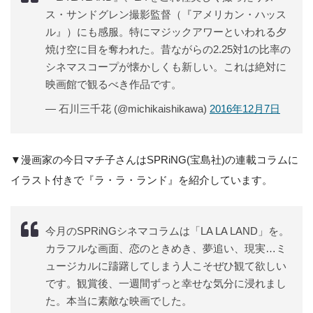
ス・サンドグレン撮影監督（『アメリカン・ハッス
ル』）にも感服。特にマジックアワーといわれる夕
焼け空に目を奪われた。昔ながらの2.25対1の比率の
シネマスコープが懐かしくも新しい。これは絶対に
映画館で観るべき作品です。
— 石川三千花 (@michikaishikawa)
2016年12月7日
▼漫画家の今日マチ子さんはSPRiNG(宝島社)の連載コラムに
イラスト付きで『ラ・ラ・ランド』を紹介しています。
今月のSPRiNGシネマコラムは「LA LA LAND」を。
カラフルな画面、恋のときめき、夢追い、現実…ミ
ュージカルに躊躇してしまう人こそぜひ観て欲しい
です。観賞後、一週間ずっと幸せな気分に浸れまし
た。本当に素敵な映画でした。