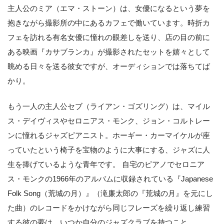
主人公のミア（エマ・ストーン）は、女優になるという夢を
抱きながら撮影所の中にあるカフェで働いています。時折カ
フェを訪れる有名女優に憧れの眼差しを送り、店の目の前に
ある映画『カサブランカ』が撮影されたセットを嬉々として
眺める日々を送る彼女ですが、オーディションでは落ちてば
かり。
もう一人の主人公セブ（ライアン・ゴズリング）は、マイル
ス・デイヴィスやセロニアス・モンク、ジョン・コルトレー
ンに憧れるジャズピアニスト。ホーギー・カーマイケルが座
っていたという椅子を宝物のように大事にする、ジャズに人
生を捧げているような青年です。 自宅のピアノでセロニア
ス・モンクの1966年のアルバムに収録されている『Japanese
Folk Song（荒城の月）』（滝廉太郎の『荒城の月』を元にし
た曲）のレコードをかけながら同じフレーズを繰り返し練習
する彼の夢は、いつか自分のジャズクラブを持つこと。