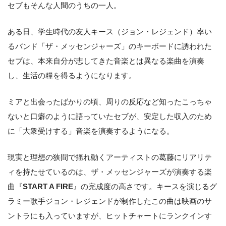
セブもそんな人間のうちの一人。
ある日、学生時代の友人キース（ジョン・レジェンド）率い
るバンド「ザ・メッセンジャーズ」のキーボードに誘われた
セブは、本来自分が志してきた音楽とは異なる楽曲を演奏
し、生活の糧を得るようになります。
ミアと出会ったばかりの頃、周りの反応など知ったこっちゃ
ないと口癖のように語っていたセブが、安定した収入のため
に「大衆受けする」音楽を演奏するようになる。
現実と理想の狭間で揺れ動くアーティストの葛藤にリアリテ
ィを持たせているのは、ザ・メッセンジャーズが演奏する楽
曲『
START A FIRE
』の完成度の高さです。キースを演じるグ
ラミー歌手ジョン・レジェンドが制作したこの曲は映画のサ
ントラにも入っていますが、ヒットチャートにランクインす