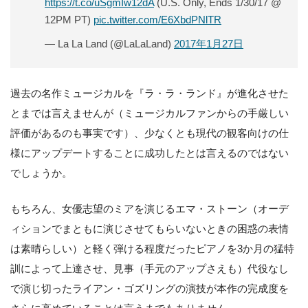
https://t.co/uSgmIw12dA
(U.S. Only, Ends 1/30/17 @
12PM PT)
pic.twitter.com/E6XbdPNlTR
— La La Land (@LaLaLand)
2017年1月27日
過去の名作ミュージカルを『ラ・ラ・ランド』が進化させた
とまでは言えませんが（ミュージカルファンからの手厳しい
評価があるのも事実です）、少なくとも現代の観客向けの仕
様にアップデートすることに成功したとは言えるのではない
でしょうか。
もちろん、女優志望のミアを演じるエマ・ストーン（オーデ
ィションでまともに演じさせてもらいないときの困惑の表情
は素晴らしい）と軽く弾ける程度だったピアノを3か月の猛特
訓によって上達させ、見事（手元のアップさえも）代役なし
で演じ切ったライアン・ゴズリングの演技が本作の完成度を