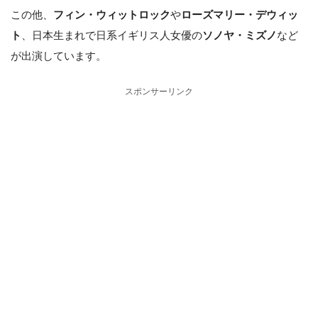
この他、
フィン・ウィットロック
や
ローズマリー・デウィッ
ト
、日本生まれで日系イギリス人女優の
ソノヤ・ミズノ
など
が出演しています。
スポンサーリンク