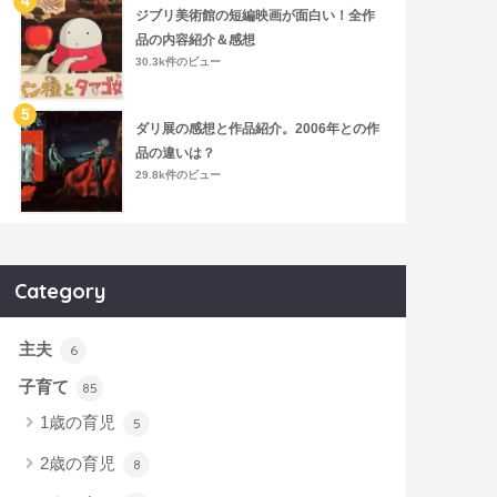
ジブリ美術館の短編映画が面白い！全作
品の内容紹介＆感想
30.3k件のビュー
ダリ展の感想と作品紹介。2006年との作
品の違いは？
29.8k件のビュー
Category
主夫
6
子育て
85
1歳の育児
5
2歳の育児
8