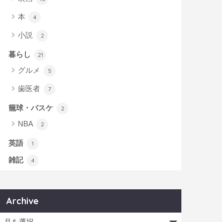
本
4
小説
2
暮らし
21
グルメ
5
歯医者
7
籠球・バスケ
2
NBA
2
英語
1
雑記
4
Archive