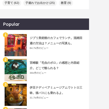
子育て
(62)
子連れでお出かけ
(25)
教育
(9)
Popular
ジブリ美術館のカフェでランチ。混雑回
避の方法は？メニューの写真も。
84.7k件のビュー
宮崎駿「毛虫のボロ」の感想と内容紹
介。どこで観られる？
36k件のビュー
伊豆テディベアミュージアムでトトロ三
昧。猫バスにも乗れるよ。
31.7k件のビュー