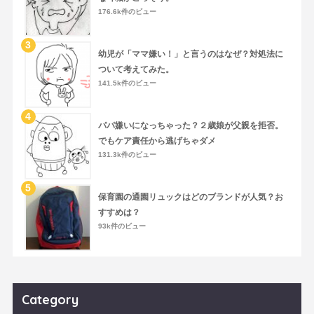
176.6k件のビュー
幼児が「ママ嫌い！」と言うのはなぜ？対処法に
ついて考えてみた。
141.5k件のビュー
パパ嫌いになっちゃった？２歳娘が父親を拒否。
でもケア責任から逃げちゃダメ
131.3k件のビュー
保育園の通園リュックはどのブランドが人気？お
すすめは？
93k件のビュー
Category