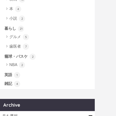
本
4
小説
2
暮らし
21
グルメ
5
歯医者
7
籠球・バスケ
2
NBA
2
英語
1
雑記
4
Archive