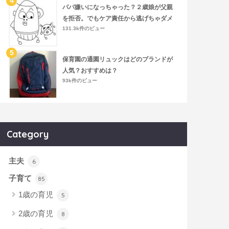
パパ嫌いになっちゃった？２歳娘が父親
を拒否。でもケア責任から逃げちゃダメ
131.3k件のビュー
保育園の通園リュックはどのブランドが
人気？おすすめは？
93k件のビュー
Category
主夫
6
子育て
85
1歳の育児
5
2歳の育児
8