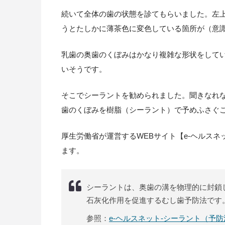
続いて全体の歯の状態を診てもらいました。左
うとたしかに薄茶色に変色している箇所が（意
乳歯の奥歯のくぼみはかなり複雑な形状をして
いそうです。
そこでシーラントを勧められました。聞きなれ
歯のくぼみを樹脂（シーラント）で予めふさぐ
厚生労働省が運営するWEBサイト【e-ヘルス
ます。
シーラントは、奥歯の溝を物理的に封鎖
石灰化作用を促進するむし歯予防法です
参照：
e-ヘルスネット-シーラント（予防