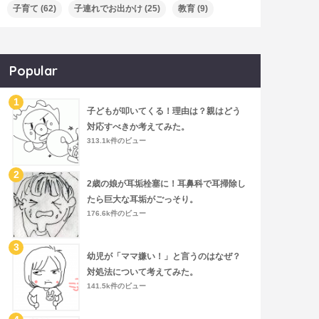
子育て
(62)
子連れでお出かけ
(25)
教育
(9)
Popular
子どもが叩いてくる！理由は？親はどう
対応すべきか考えてみた。
313.1k件のビュー
2歳の娘が耳垢栓塞に！耳鼻科で耳掃除し
たら巨大な耳垢がごっそり。
176.6k件のビュー
幼児が「ママ嫌い！」と言うのはなぜ？
対処法について考えてみた。
141.5k件のビュー