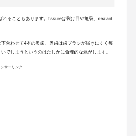
呼ばれることもあります。fissureは裂け目や亀裂、sealant
上下合わせて4本の奥歯。奥歯は歯ブラシが届きにくく毎
さいでしまうというのはたしかに合理的な気がします。
ポンサーリンク