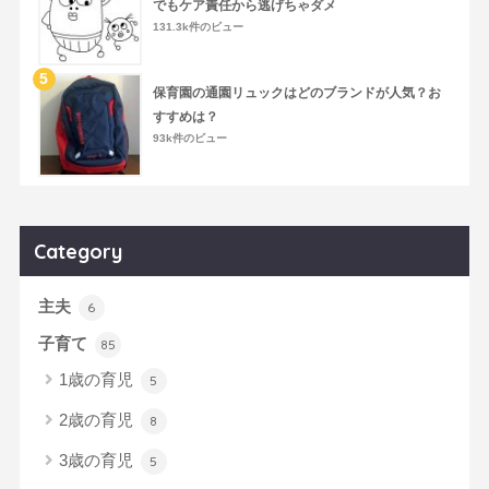
でもケア責任から逃げちゃダメ
131.3k件のビュー
保育園の通園リュックはどのブランドが人気？お
すすめは？
93k件のビュー
Category
主夫
6
子育て
85
1歳の育児
5
2歳の育児
8
3歳の育児
5